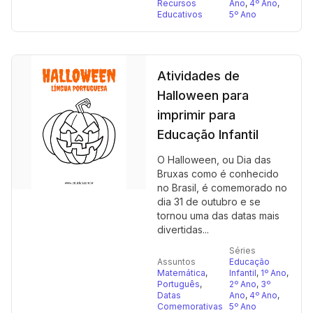
Recursos
Ano
,
4º Ano
,
Educativos
5º Ano
Atividades de
Halloween para
imprimir para
Educação Infantil
O Halloween, ou Dia das
Bruxas como é conhecido
no Brasil, é comemorado no
dia 31 de outubro e se
tornou uma das datas mais
divertidas...
Séries
Assuntos
Educação
Matemática
,
Infantil
,
1º Ano
,
Português
,
2º Ano
,
3º
Datas
Ano
,
4º Ano
,
Comemorativas
5º Ano