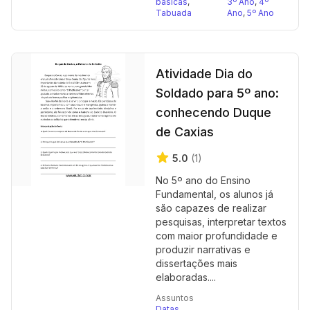
básicas
,
3º Ano
,
4º
Tabuada
Ano
,
5º Ano
Atividade Dia do
Soldado para 5º ano:
conhecendo Duque
de Caxias
5.0
(1)
No 5º ano do Ensino
Fundamental, os alunos já
são capazes de realizar
pesquisas, interpretar textos
com maior profundidade e
produzir narrativas e
dissertações mais
elaboradas....
Assuntos
Datas