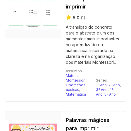
imprimir
5.0
(1)
A transição do concreto
para o abstrato é um dos
momentos mais importantes
no aprendizado da
matemática. Inspirado na
clareza e na organização
dos materiais Montessori,...
Assuntos
Material
Montessori
,
Séries
Operações
1º Ano
,
2º Ano
,
básicas
,
3º Ano
,
4º
Matemática
Ano
,
5º Ano
Palavras mágicas
para imprimir