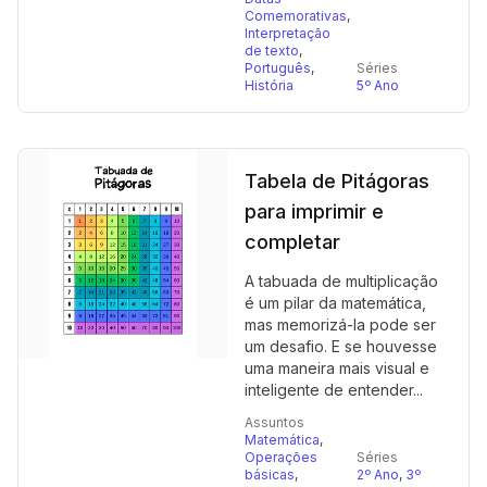
Comemorativas
,
Interpretação
de texto
,
Português
,
Séries
História
5º Ano
Tabela de Pitágoras
para imprimir e
completar
A tabuada de multiplicação
é um pilar da matemática,
mas memorizá-la pode ser
um desafio. E se houvesse
uma maneira mais visual e
inteligente de entender...
Assuntos
Matemática
,
Operações
Séries
básicas
,
2º Ano
,
3º