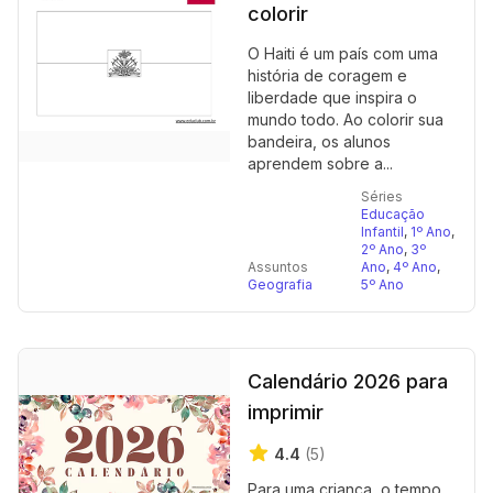
colorir
O Haiti é um país com uma
história de coragem e
liberdade que inspira o
mundo todo. Ao colorir sua
bandeira, os alunos
aprendem sobre a...
Séries
Educação
Infantil
,
1º Ano
,
2º Ano
,
3º
Assuntos
Ano
,
4º Ano
,
Geografia
5º Ano
Calendário 2026 para
imprimir
4.4
(5)
Para uma criança, o tempo