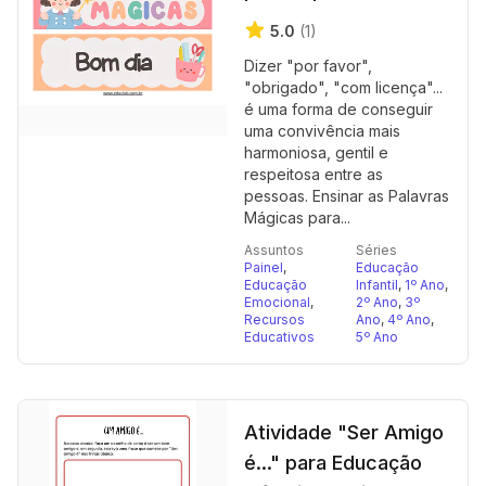
5.0
(1)
Dizer "por favor",
"obrigado", "com licença"...
é uma forma de conseguir
uma convivência mais
harmoniosa, gentil e
respeitosa entre as
pessoas. Ensinar as Palavras
Mágicas para...
Assuntos
Séries
Painel
,
Educação
Educação
Infantil
,
1º Ano
,
Emocional
,
2º Ano
,
3º
Recursos
Ano
,
4º Ano
,
Educativos
5º Ano
Atividade "Ser Amigo
é..." para Educação