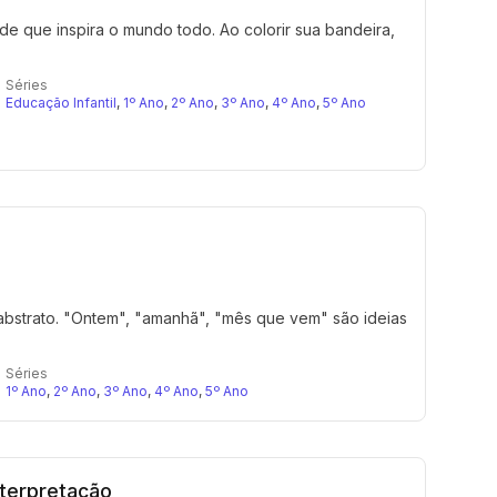
de que inspira o mundo todo. Ao colorir sua bandeira,
Séries
Educação Infantil
,
1º Ano
,
2º Ano
,
3º Ano
,
4º Ano
,
5º Ano
abstrato. "Ontem", "amanhã", "mês que vem" são ideias
Séries
1º Ano
,
2º Ano
,
3º Ano
,
4º Ano
,
5º Ano
terpretação