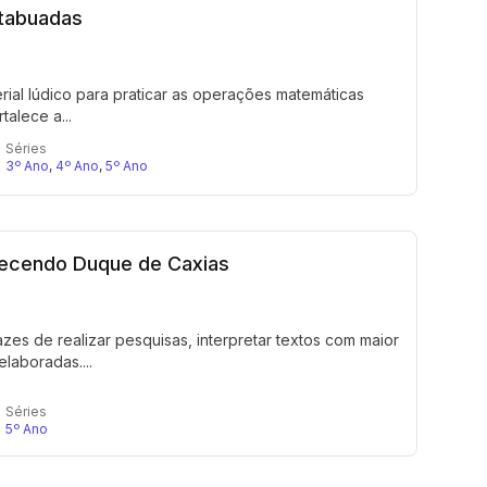
 tabuadas
erial lúdico para praticar as operações matemáticas
talece a...
Séries
3º Ano
,
4º Ano
,
5º Ano
nhecendo Duque de Caxias
es de realizar pesquisas, interpretar textos com maior
laboradas....
Séries
5º Ano