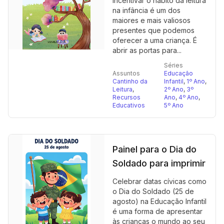
Incentivar o hábito da leitura
na infância é um dos
maiores e mais valiosos
presentes que podemos
oferecer a uma criança. É
abrir as portas para...
Séries
Assuntos
Educação
Cantinho da
Infantil
,
1º Ano
,
Leitura
,
2º Ano
,
3º
Recursos
Ano
,
4º Ano
,
Educativos
5º Ano
Painel para o Dia do
Soldado para imprimir
Celebrar datas cívicas como
o Dia do Soldado (25 de
agosto) na Educação Infantil
é uma forma de apresentar
às crianças o mundo ao seu