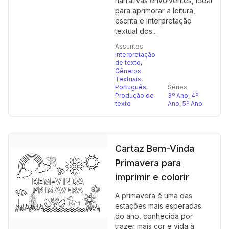
narrativas envolventes, ideal
para aprimorar a leitura,
escrita e interpretação
textual dos...
Assuntos
Interpretação
de texto
,
Gêneros
Textuais
,
Português
,
Séries
Produção de
3º Ano
,
4º
texto
Ano
,
5º Ano
Cartaz Bem-Vinda
Primavera para
imprimir e colorir
A primavera é uma das
estações mais esperadas
do ano, conhecida por
trazer mais cor e vida à