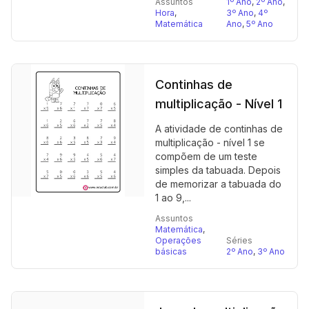
Assuntos
1º Ano
,
2º Ano
,
Hora
,
3º Ano
,
4º
Matemática
Ano
,
5º Ano
Continhas de
multiplicação - Nível 1
A atividade de continhas de
multiplicação - nível 1 se
compõem de um teste
simples da tabuada. Depois
de memorizar a tabuada do
1 ao 9,...
Assuntos
Matemática
,
Operações
Séries
básicas
2º Ano
,
3º Ano