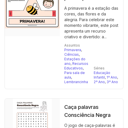
A primavera é a estação das
cores, das flores e da
alegria. Para celebrar este
momento vibrante, este post
apresenta um recurso
criativo e divertido: a...
Assuntos
Primavera
,
Ciências
,
Estações do
ano
,
Recursos
Educativos
,
Séries
Para sala de
Educação
aula
,
Infantil
,
1º Ano
,
Lembrancinha
2º Ano
,
3º Ano
Caça palavras
Consciência Negra
O jogo de caça-palavras é