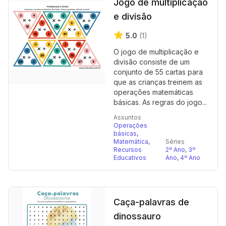
Jogo de multiplicação
e divisão
5.0
(1)
O jogo de multiplicação e
divisão consiste de um
conjunto de 55 cartas para
que as crianças treinem as
operações matemáticas
básicas. As regras do jogo...
Assuntos
Operações
básicas
,
Matemática
,
Séries
Recursos
2º Ano
,
3º
Educativos
Ano
,
4º Ano
Caça-palavras de
dinossauro