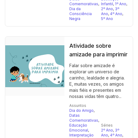
Comemorativas
,
Infantil
,
1º Ano
,
Dia da
2º Ano
,
3º
Consciência
Ano
,
4º Ano
,
Negra
5º Ano
Atividade sobre
amizade para imprimir
Falar sobre amizade é
explorar um universo de
carinho, lealdade e alegria.
E, muitas vezes, os amigos
mais fiéis e presentes em
nossas vidas têm quatro...
Assuntos
Dia do Amigo
,
Datas
Comemorativas
,
Educação
Séries
Emocional
,
2º Ano
,
3º
Interpretação
Ano
,
4º Ano
,