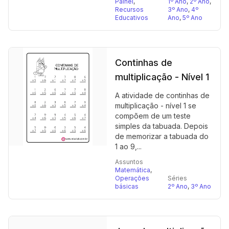
Painel
,
1º Ano
,
2º Ano
,
Recursos
3º Ano
,
4º
Educativos
Ano
,
5º Ano
Continhas de
multiplicação - Nível 1
A atividade de continhas de
multiplicação - nível 1 se
compõem de um teste
simples da tabuada. Depois
de memorizar a tabuada do
1 ao 9,...
Assuntos
Matemática
,
Operações
Séries
básicas
2º Ano
,
3º Ano