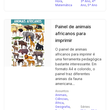
Hora
,
3º Ano
,
4º
Matemática
Ano
,
5º Ano
Painel de animais
africanos para
imprimir
O painel de animais
africanos para imprimir é
uma ferramenta pedagógica
bastante interessante. Em
formato A4 e colorido, o
painel traz diferentes
animais da fauna
americana....
Assuntos
Animais
,
Ciências
,
África
,
Geografia
,
Séries