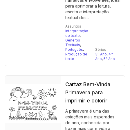
narrativas envolventes, ideal
para aprimorar a leitura,
escrita e interpretação
textual dos...
Assuntos
Interpretação
de texto
,
Gêneros
Textuais
,
Português
,
Séries
Produção de
3º Ano
,
4º
texto
Ano
,
5º Ano
Cartaz Bem-Vinda
Primavera para
imprimir e colorir
A primavera é uma das
estações mais esperadas
do ano, conhecida por
trazer mais cor e vida à