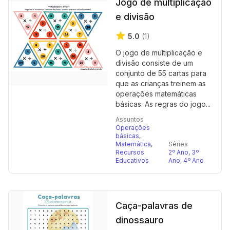
Jogo de multiplicação
e divisão
5.0
(1)
O jogo de multiplicação e
divisão consiste de um
conjunto de 55 cartas para
que as crianças treinem as
operações matemáticas
básicas. As regras do jogo...
Assuntos
Operações
básicas
,
Matemática
,
Séries
Recursos
2º Ano
,
3º
Educativos
Ano
,
4º Ano
Caça-palavras de
dinossauro