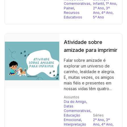
Comemorativas
,
Infantil
,
1º Ano
,
Painel
,
2º Ano
,
3º
Recursos
Ano
,
4º Ano
,
Educativos
5º Ano
Atividade sobre
amizade para imprimir
Falar sobre amizade é
explorar um universo de
carinho, lealdade e alegria.
E, muitas vezes, os amigos
mais fiéis e presentes em
nossas vidas têm quatro...
Assuntos
Dia do Amigo
,
Datas
Comemorativas
,
Educação
Séries
Emocional
,
2º Ano
,
3º
Interpretação
Ano
,
4º Ano
,