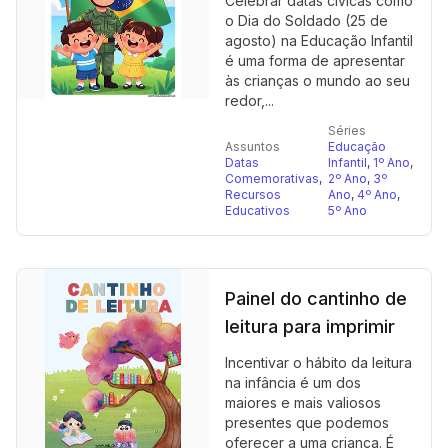
Celebrar datas cívicas como
o Dia do Soldado (25 de
agosto) na Educação Infantil
é uma forma de apresentar
às crianças o mundo ao seu
redor,...
Séries
Assuntos
Educação
Datas
Infantil
,
1º Ano
,
Comemorativas
,
2º Ano
,
3º
Recursos
Ano
,
4º Ano
,
Educativos
5º Ano
Painel do cantinho de
leitura para imprimir
Incentivar o hábito da leitura
na infância é um dos
maiores e mais valiosos
presentes que podemos
oferecer a uma criança. É