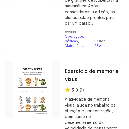
de grandes descobertas na
matemática. Após
consolidarem a adição, os
alunos estão prontos para
dar um passo...
Assuntos
Operações
básicas
,
Séries
Matemática
2º Ano
Exercício de memória
visual
5.0
(1)
A atividade de memória
visual ajuda no trabalho da
atenção e concentração,
bem como no
desenvolvimento da
velocidade de pensamento.