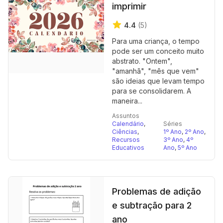
imprimir
4.4
(5)
Para uma criança, o tempo
pode ser um conceito muito
abstrato. "Ontem",
"amanhã", "mês que vem"
são ideias que levam tempo
para se consolidarem. A
maneira...
Assuntos
Calendário
,
Séries
Ciências
,
1º Ano
,
2º Ano
,
Recursos
3º Ano
,
4º
Educativos
Ano
,
5º Ano
Problemas de adição
e subtração para 2
ano