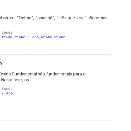
abstrato. "Ontem", "amanhã", "mês que vem" são ideias
Séries
1º Ano
,
2º Ano
,
3º Ano
,
4º Ano
,
5º Ano
o
Ensino Fundamental são fundamentais para o
Nesta fase, os...
Séries
2º Ano