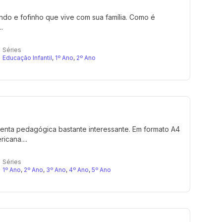
ondo e fofinho que vive com sua família. Como é
.
Séries
Educação Infantil
,
1º Ano
,
2º Ano
amenta pedagógica bastante interessante. Em formato A4
icana....
Séries
1º Ano
,
2º Ano
,
3º Ano
,
4º Ano
,
5º Ano