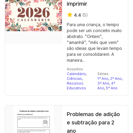
imprimir
4.4
(5)
Para uma criança, o tempo
pode ser um conceito muito
abstrato. "Ontem",
"amanhã", "mês que vem"
são ideias que levam tempo
para se consolidarem. A
maneira...
Assuntos
Calendário
,
Séries
Ciências
,
1º Ano
,
2º Ano
,
Recursos
3º Ano
,
4º
Educativos
Ano
,
5º Ano
Problemas de adição
e subtração para 2
ano