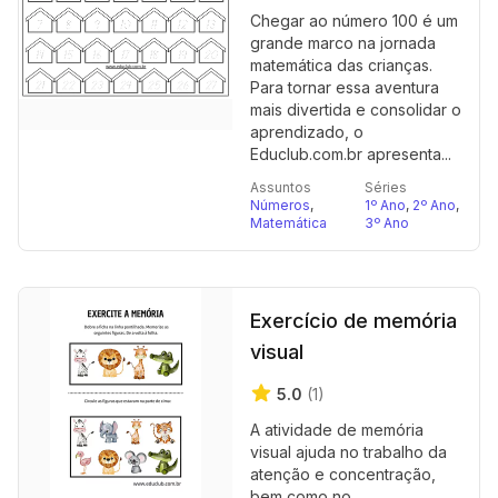
Chegar ao número 100 é um
grande marco na jornada
matemática das crianças.
Para tornar essa aventura
mais divertida e consolidar o
aprendizado, o
Educlub.com.br apresenta...
Assuntos
Séries
Números
,
1º Ano
,
2º Ano
,
Matemática
3º Ano
Exercício de memória
visual
5.0
(1)
A atividade de memória
visual ajuda no trabalho da
atenção e concentração,
bem como no