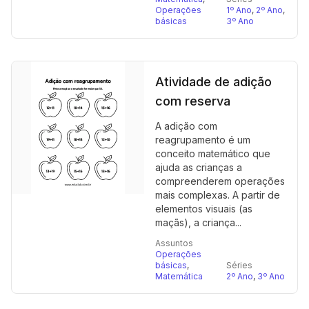
Operações
1º Ano
,
2º Ano
,
básicas
3º Ano
Atividade de adição
com reserva
A adição com
reagrupamento é um
conceito matemático que
ajuda as crianças a
compreenderem operações
mais complexas. A partir de
elementos visuais (as
maçãs), a criança...
Assuntos
Operações
básicas
,
Séries
Matemática
2º Ano
,
3º Ano