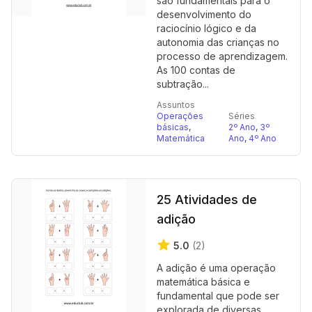
são fundamentais para o
desenvolvimento do
raciocínio lógico e da
autonomia das crianças no
processo de aprendizagem.
As 100 contas de
subtração...
Assuntos
Operações
Séries
básicas
,
2º Ano
,
3º
Matemática
Ano
,
4º Ano
25 Atividades de
adição
5.0
(2)
A adição é uma operação
matemática básica e
fundamental que pode ser
explorada de diversas