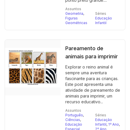
ponto preto grande....
Assuntos
Geometria
,
Séries
Figuras
Educação
Geométricas
Infantil
Pareamento de
animais para imprimir
Explorar o reino animal é
sempre uma aventura
fascinante para as crianças.
Este post apresenta uma
atividade de pareamento de
animais para imprimir, um
recurso educativo...
Assuntos
Português
,
Séries
Ciências
,
Educação
Educação
Infantil
,
1º Ano
,
Especial
2º Ano