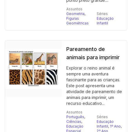
ponto preto grande....
Assuntos
Geometria
,
Séries
Figuras
Educação
Geométricas
Infantil
Pareamento de
animais para imprimir
Explorar o reino animal é
sempre uma aventura
fascinante para as crianças.
Este post apresenta uma
atividade de pareamento de
animais para imprimir, um
recurso educativo...
Assuntos
Português
,
Séries
Ciências
,
Educação
Educação
Infantil
,
1º Ano
,
Especial
2º Ano