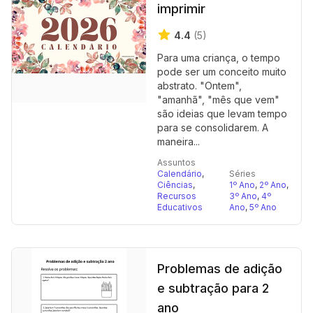
imprimir
4.4
(5)
Para uma criança, o tempo
pode ser um conceito muito
abstrato. "Ontem",
"amanhã", "mês que vem"
são ideias que levam tempo
para se consolidarem. A
maneira...
Assuntos
Calendário
,
Séries
Ciências
,
1º Ano
,
2º Ano
,
Recursos
3º Ano
,
4º
Educativos
Ano
,
5º Ano
Problemas de adição
e subtração para 2
ano