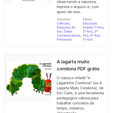
observando a natureza.
Imprima o arquivo e, com
apoio de uma...
Assuntos
Séries
Ciências
,
Educação
Estações do
Infantil
,
1º Ano
,
ano
,
Datas
2º Ano
,
3º
Comemorativas
,
Ano
,
4º Ano
,
Primavera
5º Ano
A lagarta muito
comilona PDF grátis
O clássico infantil "A
Lagartinha Comilona" (ou A
Lagarta Muito Comilona), de
Eric Carle, é uma ferramenta
pedagógica valiosa para
trabalhar conceitos de
tempo, números,