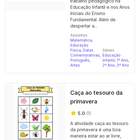
trabalho pedagógico na
Educação Infantil e nos Anos
Iniciais do Ensino
Fundamental. Além de
despertar a...
Assuntos
Matemática
,
Educação
Física
,
Datas
Séries
Comemorativas
,
Educação
Português
,
Infantil
,
1º Ano
,
Artes
2º Ano
,
3º Ano
Caça ao tesouro da
primavera
5.0
(1)
A atividade caça ao tesouro
da primavera é uma boa
maneira estar ao ar livre,