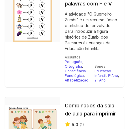
palavras com F e V
A atividade "O Guerreiro
Zumbi" é um recurso lúdico
e artístico desenvolvido
para introduzir a figura
histórica de Zumbi dos
Palmares às crianças da
Educação Infantil....
Assuntos
Português
,
Ortografia
,
Séries
Consciência
Educação
Fonológica
,
Infantil
,
1º Ano
,
Alfabetização
2º Ano
Combinados da sala
de aula para imprimir
5.0
(1)