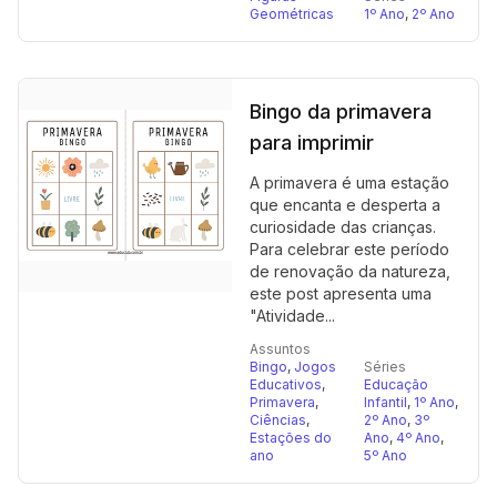
Geométricas
1º Ano
,
2º Ano
Bingo da primavera
para imprimir
A primavera é uma estação
que encanta e desperta a
curiosidade das crianças.
Para celebrar este período
de renovação da natureza,
este post apresenta uma
"Atividade...
Assuntos
Bingo
,
Jogos
Séries
Educativos
,
Educação
Primavera
,
Infantil
,
1º Ano
,
Ciências
,
2º Ano
,
3º
Estações do
Ano
,
4º Ano
,
ano
5º Ano