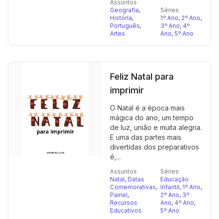
Assuntos
Geografia
,
Séries
História
,
1º Ano
,
2º Ano
,
Português
,
3º Ano
,
4º
Artes
Ano
,
5º Ano
Feliz Natal para
imprimir
O Natal é a época mais
mágica do ano, um tempo
de luz, união e muita alegria.
E uma das partes mais
divertidas dos preparativos
é,...
Assuntos
Séries
Natal
,
Datas
Educação
Comemorativas
,
Infantil
,
1º Ano
,
Painel
,
2º Ano
,
3º
Recursos
Ano
,
4º Ano
,
Educativos
5º Ano