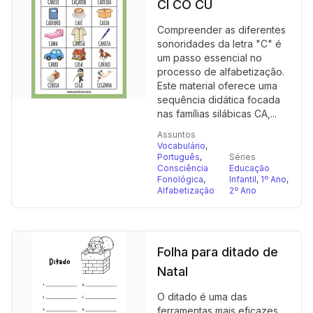
CI CO CU
Compreender as diferentes
sonoridades da letra "C" é
um passo essencial no
processo de alfabetização.
Este material oferece uma
sequência didática focada
nas famílias silábicas CA,...
Assuntos
Vocabulário
,
Português
,
Séries
Consciência
Educação
Fonológica
,
Infantil
,
1º Ano
,
Alfabetização
2º Ano
Folha para ditado de
Natal
O ditado é uma das
ferramentas mais eficazes