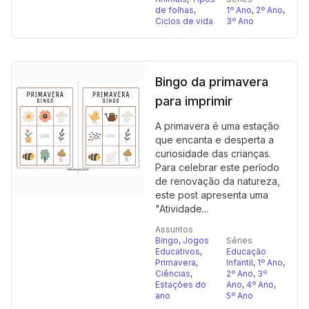
de folhas
,
1º Ano
,
2º Ano
,
Ciclos de vida
3º Ano
Bingo da primavera
para imprimir
A primavera é uma estação
que encanta e desperta a
curiosidade das crianças.
Para celebrar este período
de renovação da natureza,
este post apresenta uma
"Atividade...
Assuntos
Bingo
,
Jogos
Séries
Educativos
,
Educação
Primavera
,
Infantil
,
1º Ano
,
Ciências
,
2º Ano
,
3º
Estações do
Ano
,
4º Ano
,
ano
5º Ano