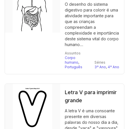
O desenho do sistema
digestivo para colorir é uma
atividade importante para
que as crianças
compreendam a
complexidade e importância
deste sistema vital do corpo
humano....
Assuntos
Corpo
humano
,
Séries
Português
3º Ano
,
4º Ano
Letra V para imprimir
grande
A letra V é uma consoante
presente em diversas
palavras do nosso dia a dia,
desde "vaca" e "vassoura"